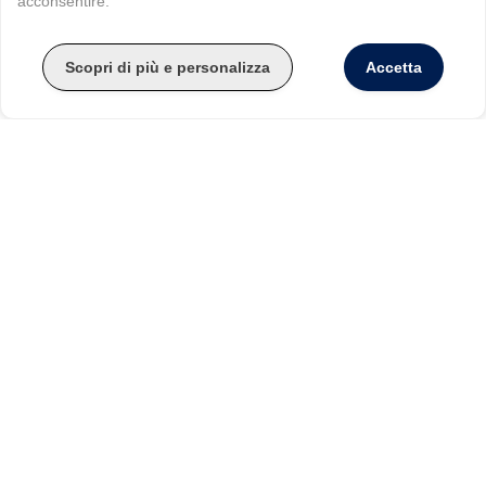
acconsentire.
Scopri di più e personalizza
Accetta
Se il vino non fosse una cosa importante,
Gesù Cristo non gli avrebbe dedicato il suo
primo miracolo!
BUONI, SANI, DIVERSI ED
ECOSOSTENIBILI